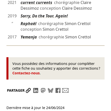
2021
current currents
chorégraphie
Claire
Dessimoz
conception
Claire Dessimoz
2019
Sorry, Do the Tour. Again!
″
Raphaël
chorégraphie
Simon Crettol
conception
Simon Crettol
2017
Yemanja
chorégraphie
Simon Crettol
Vous possédez des informations pour compléter
cette fiche ou souhaitez y apporter des corrections ?
Contactez-nous
.
Partager le lien
Partager sur LinkedIn
Partager sur Mastodon
Partager sur Bluesky
Partager sur Facebook
Envoyer par mail
PARTAGER
Dernière mise à jour le
24/06/2024