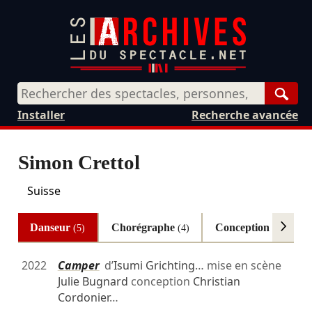
Rech
Installer
Recherche avancée
Simon Crettol
Suisse
Danseur
Chorégraphe
Conception
(5)
(4)
(2)
2022
Camper
d’
Isumi Grichting
… mise en scène
Julie Bugnard
conception
Christian
Cordonier
…