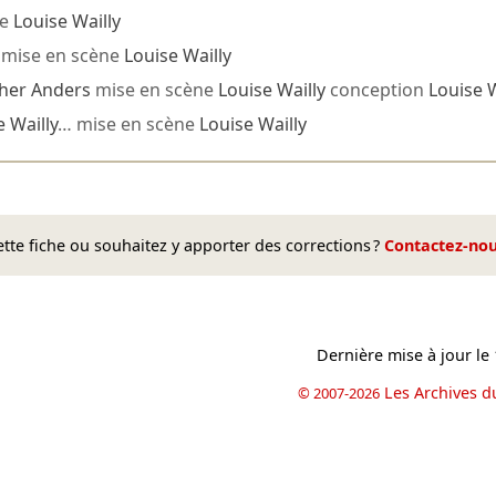
ne
Louise Wailly
mise en scène
Louise Wailly
her Anders
mise en scène
Louise Wailly
conception
Louise W
 Wailly
… mise en scène
Louise Wailly
te fiche ou souhaitez y apporter des corrections ?
Contactez-no
Dernière mise à jour le
Les Archives d
© 2007-2026
book
il