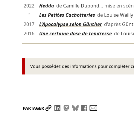
2022
Hedda
de
Camille Dupond
… mise en scè
″
Les Petites Cachotteries
de
Louise Wailly
2017
L'Apocalypse selon Günther
d'après
Günt
2016
Une certaine dose de tendresse
de
Louise
Vous possédez des informations pour compléter cet
Partager le lien
Partager sur LinkedIn
Partager sur Mastodon
Partager sur Bluesky
Partager sur Face
Envoyer par ma
PARTAGER