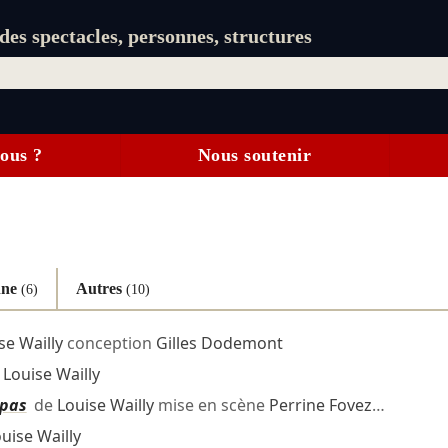
es spectacles, personnes, structures
ous ?
Nous soutenir
nne
Autres
(6)
(10)
se Wailly
conception
Gilles Dodemont
e
Louise Wailly
 pas
de
Louise Wailly
mise en scène
Perrine Fovez
…
uise Wailly