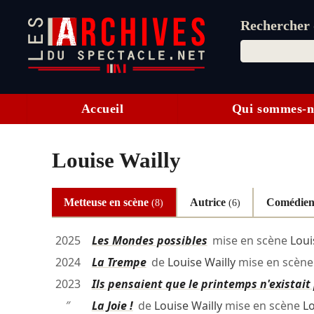
Rechercher d
Accueil
Qui sommes-n
Louise Wailly
Metteuse en scène
Autrice
Comédie
(8)
(6)
2025
Les Mondes possibles
mise en scène
Loui
2024
La Trempe
de
Louise Wailly
mise en scèn
2023
Ils pensaient que le printemps n'existait
″
La Joie !
de
Louise Wailly
mise en scène
Lo