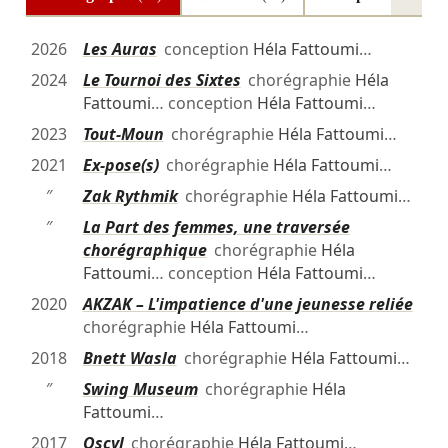
2026
Les Auras
conception
Héla Fattoumi
…
2024
Le Tournoi des Sixtes
chorégraphie
Héla
Fattoumi
… conception
Héla Fattoumi
…
2023
Tout-Moun
chorégraphie
Héla Fattoumi
…
2021
Ex-pose(s)
chorégraphie
Héla Fattoumi
…
″
Zak Rythmik
chorégraphie
Héla Fattoumi
…
″
La Part des femmes, une traversée
chorégraphique
chorégraphie
Héla
Fattoumi
… conception
Héla Fattoumi
…
2020
AKZAK – L'impatience d'une jeunesse reliée
chorégraphie
Héla Fattoumi
…
2018
Bnett Wasla
chorégraphie
Héla Fattoumi
…
″
Swing Museum
chorégraphie
Héla
Fattoumi
…
2017
Oscyl
chorégraphie
Héla Fattoumi
…