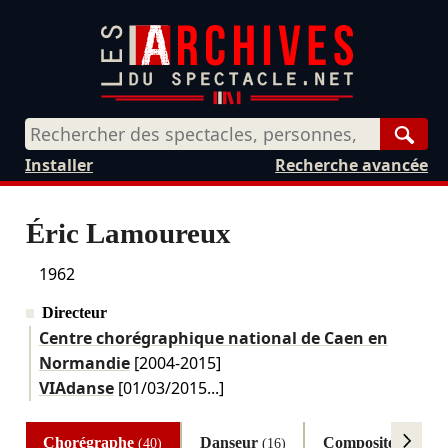
Rech
Installer
Recherche avancée
Éric Lamoureux
1962
Directeur
Centre chorégraphique national de Caen en
Normandie
[2004-2015]
VIAdanse
[
01/03/2015
...]
Chorégraphe
Danseur
Compositeur
(40)
(16)
(12)