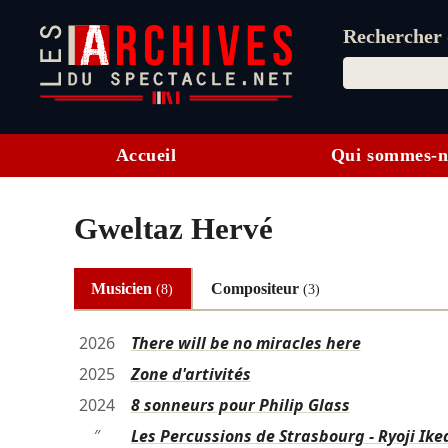
Rechercher d
Accueil
Qui sommes-n
Gweltaz Hervé
Musicien
Compositeur
(8)
(3)
2026
There will be no miracles here
2025
Zone d'artivités
2024
8 sonneurs pour Philip Glass
″
Les Percussions de Strasbourg - Ryoji Iked