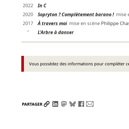
2022
In C
2020
Sopryton ? Complètement barano !
mise 
2017
À travers moi
mise en scène
Philippe Cha
″
L'Arbre à danser
Vous possédez des informations pour compléter cet
Partager le lien
Partager sur LinkedIn
Partager sur Mastodon
Partager sur Bluesky
Partager sur Face
Envoyer par ma
PARTAGER