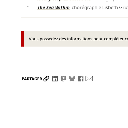
″
The Sea Within
chorégraphie
Lisbeth Gr
Vous possédez des informations pour compléter cet
Partager le lien
Partager sur LinkedIn
Partager sur Mastodon
Partager sur Bluesky
Partager sur Face
Envoyer par ma
PARTAGER