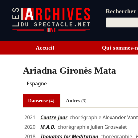
Rechercher d
Accueil
Qui sommes-n
Ariadna Gironès Mata
Espagne
Danseuse
Autres
(4)
(3)
2021
Contre-jour
chorégraphie
Alexander Van
2020
M.A.D.
chorégraphie
Julien Grosvalet
2018
Thoughts for Meditation
chorégraphie
L