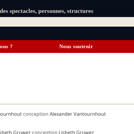
es spectacles, personnes, structures
ous ?
Nous soutenir
tournhout
conception
Alexander Vantournhout
isbeth Gruwez
conception
Lisbeth Gruwez