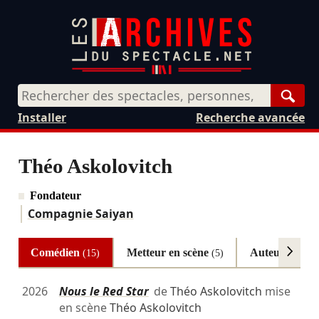
Rech
Installer
Recherche avancée
Théo Askolovitch
Fondateur
Compagnie Saiyan
Comédien
Metteur en scène
Auteur
(15)
(5)
(4)
2026
Nous le Red Star
de
Théo Askolovitch
mise
en scène
Théo Askolovitch