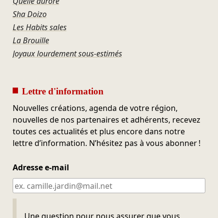
Quelle aurore
Sha Doizo
Les Habits sales
La Brouille
Joyaux lourdement sous-estimés
Lettre d'information
Nouvelles créations, agenda de votre région,
nouvelles de nos partenaires et adhérents, recevez
toutes ces actualités et plus encore dans notre
lettre d’information. N’hésitez pas à vous abonner !
Adresse e-mail
Ne pas remplir
Une question pour nous assurer que vous