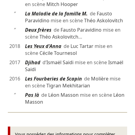
en scène
Mitch Hooper
″
La Maladie de la famille M.
de
Fausto
Paravidino
mise en scène
Théo Askolovitch
″
Deux frères
de
Fausto Paravidino
mise en
scène
Théo Askolovitch
…
2018
Les Yeux d'Anna
de
Luc Tartar
mise en
scène
Cécile Tournesol
2017
Djihad
d’
Ismaël Saidi
mise en scène
Ismaël
Saidi
2016
Les Fourberies de Scapin
de
Molière
mise
en scène
Tigran Mekhitarian
″
Pas là
de
Léon Masson
mise en scène
Léon
Masson
Vous possédez des informations pour compléter