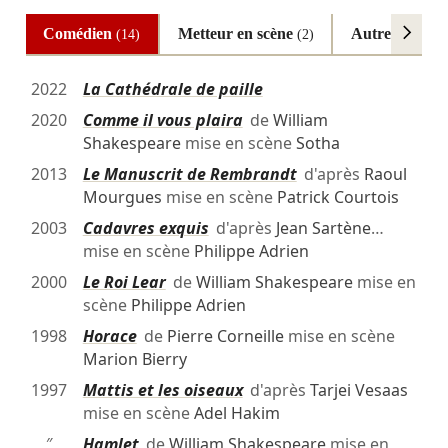
Comédien
Metteur en scène
Autres
(14)
(2)
(1)
2022
La Cathédrale de paille
2020
Comme il vous plaira
de
William
Shakespeare
mise en scène
Sotha
2013
Le Manuscrit de Rembrandt
d'après
Raoul
Mourgues
mise en scène
Patrick Courtois
2003
Cadavres exquis
d'après
Jean Sartène
…
mise en scène
Philippe Adrien
2000
Le Roi Lear
de
William Shakespeare
mise en
scène
Philippe Adrien
1998
Horace
de
Pierre Corneille
mise en scène
Marion Bierry
1997
Mattis et les oiseaux
d'après
Tarjei Vesaas
mise en scène
Adel Hakim
″
Hamlet
de
William Shakespeare
mise en