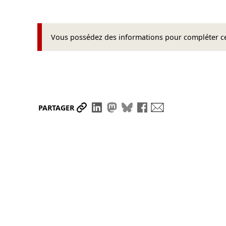
Vous possédez des informations pour compléter cet
Partager le lien
Partager sur LinkedIn
Partager sur Mastodon
Partager sur Bluesky
Partager sur Face
Envoyer par ma
PARTAGER