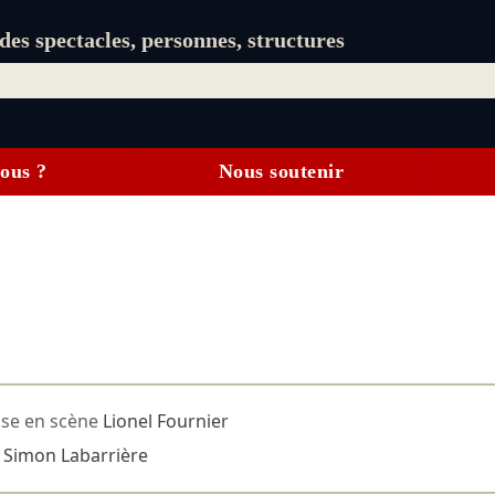
es spectacles, personnes, structures
ous ?
Nous soutenir
se en scène
Lionel Fournier
e
Simon Labarrière