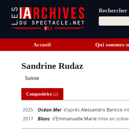
Rechercher d
Accueil
Qui sommes-n
Sandrine Rudaz
Suisse
Compositrice
(2)
2025
Océan Mer
d'après
Alessandro Baricco
mi
2017
Blanc
d’
Emmanuelle Marie
mise en scèn