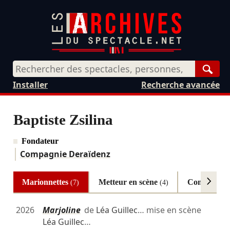
Rech
Installer
Recherche avancée
Baptiste Zsilina
Fondateur
Compagnie Deraïdenz
Marionnettes
Metteur en scène
Composite
(7)
(4)
2026
Marjoline
de
Léa Guillec
… mise en scène
Léa Guillec
…