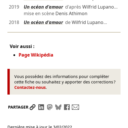
2019
Un océan d'amour
d'après
Wilfrid Lupano
…
mise en scène
Denis Athimon
2018
Un océan d'amour
de
Wilfrid Lupano
…
Voir aussi :
Page Wikipédia
Vous possédez des informations pour compléter
cette fiche ou souhaitez y apporter des corrections ?
Contactez-nous
.
Partager le lien
Partager sur LinkedIn
Partager sur Mastodon
Partager sur Bluesky
Partager sur Facebook
Envoyer par mail
PARTAGER
Dernière mise à jour le
3/02/2022