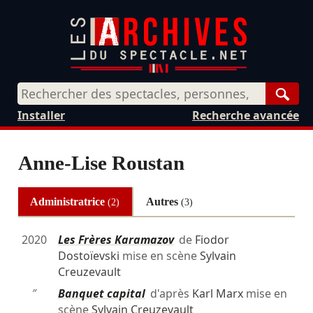
Rech
Installer
Recherche avancée
Anne-Lise Roustan
Administratrice
Autres
(2)
(3)
2020
Les Frères Karamazov
de
Fiodor
Dostoïevski
mise en scène
Sylvain
Creuzevault
″
Banquet capital
d'après
Karl Marx
mise en
scène
Sylvain Creuzevault