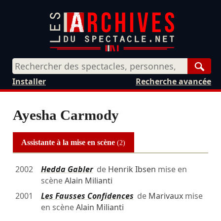
Rech
Installer
Recherche avancée
Ayesha Carmody
Assistante à la mise en scène
(2)
2002
Hedda Gabler
de
Henrik Ibsen
mise en
scène
Alain Milianti
2001
Les Fausses Confidences
de
Marivaux
mise
en scène
Alain Milianti