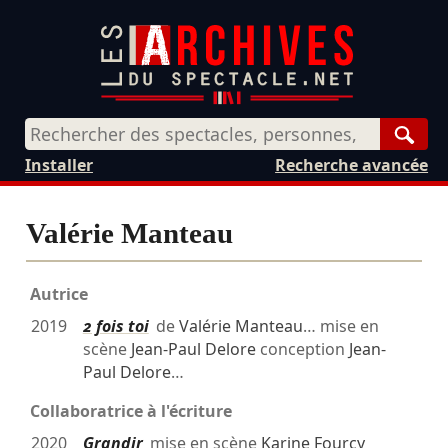
Rech
Installer
Recherche avancée
Valérie Manteau
Autrice
2019
2 fois toi
de
Valérie Manteau
… mise en
scène
Jean-Paul Delore
conception
Jean-
Paul Delore
…
Collaboratrice à l'écriture
2020
Grandir
mise en scène
Karine Fourcy