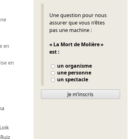
Ne pas remplir
Une question pour nous
ène
assurer que vous n’êtes
pas une machine :
« La Mort de Molière »
e en
est :
se en
un organisme
une personne
un spectacle
Je m’inscris
na
Loïk
 Ruiz