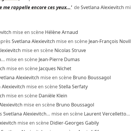
e me rappelle encore ces yeux...'
de
Svetlana Alexievitch
mi
evitch
mise en scène
Hélène Arnaud
après
Svetlana Alexievitch
mise en scène
Jean-François Novil
lexievitch
mise en scène
Nicolas Struve
h
… mise en scène
Jean-Pierre Dumas
tch
mise en scène
Jacques Nichet
vetlana Alexievitch
mise en scène
Bruno Boussagol
 Alexievitch
mise en scène
Stella Serfaty
tch
mise en scène
Danièle Klein
Alexievitch
mise en scène
Bruno Boussagol
ès
Svetlana Alexievitch
… mise en scène
Laurent Vercelletto
…
xievitch
mise en scène
Didier-Georges Gabily