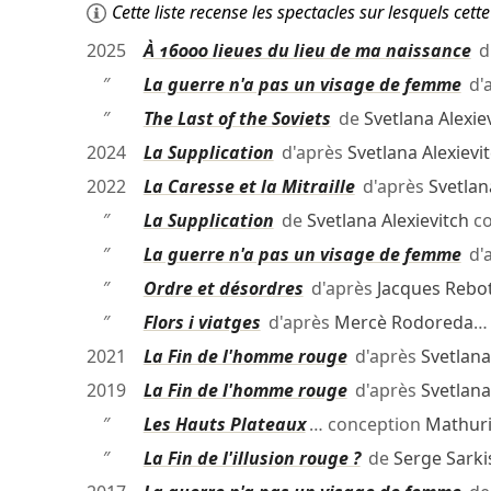
Cette liste recense les spectacles sur lesquels ce
2025
À 16000 lieues du lieu de ma naissance
d
″
La guerre n'a pas un visage de femme
d'
″
The Last of the Soviets
de
Svetlana Alexie
2024
La Supplication
d'après
Svetlana Alexievi
2022
La Caresse et la Mitraille
d'après
Svetlan
″
La Supplication
de
Svetlana Alexievitch
co
″
La guerre n'a pas un visage de femme
d'
″
Ordre et désordres
d'après
Jacques Rebot
″
Flors i viatges
d'après
Mercè Rodoreda
…
2021
La Fin de l'homme rouge
d'après
Svetlana
2019
La Fin de l'homme rouge
d'après
Svetlana
″
Les Hauts Plateaux
… conception
Mathuri
″
La Fin de l'illusion rouge ?
de
Serge Sarki