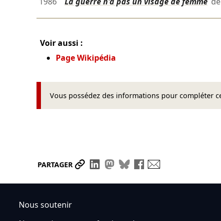
1986
La guerre n'a pas un visage de femme
d
Voir aussi :
Page Wikipédia
Vous possédez des informations pour compléter cet
Partager le lien
Partager sur LinkedIn
Partager sur Mastodon
Partager sur Bluesky
Partager sur Face
Envoyer par ma
PARTAGER
Nous soutenir