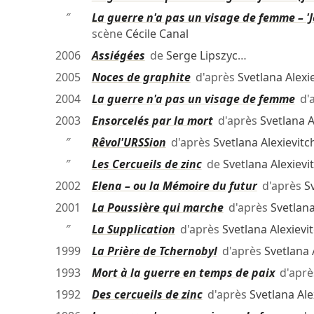
″
La guerre n'a pas un visage de femme – 'J
scène
Cécile Canal
2006
Assiégées
de
Serge Lipszyc
…
2005
Noces de graphite
d'après
Svetlana Alexi
2004
La guerre n'a pas un visage de femme
d'
2003
Ensorcelés par la mort
d'après
Svetlana A
″
Rêvol'URSSion
d'après
Svetlana Alexievitc
″
Les Cercueils de zinc
de
Svetlana Alexievi
2002
Elena – ou la Mémoire du futur
d'après
S
2001
La Poussière qui marche
d'après
Svetlana
″
La Supplication
d'après
Svetlana Alexievi
1999
La Prière de Tchernobyl
d'après
Svetlana 
1993
Mort à la guerre en temps de paix
d'apr
1992
Des cercueils de zinc
d'après
Svetlana Ale