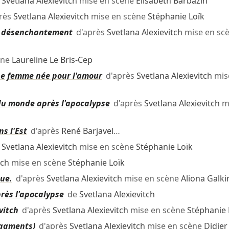
e
Svetlana Alexievitch
mise en scène
Élisabeth Barbazin
rès
Svetlana Alexievitch
mise en scène
Stéphanie Loïk
du désenchantement
d'après
Svetlana Alexievitch
mise en sc
ène
Laureline Le Bris-Cep
ne femme née pour l'amour
d'après
Svetlana Alexievitch
mis
 du monde après l'apocalypse
d'après
Svetlana Alexievitch
mi
ns l'Est
d'après
René Barjavel
…
e
Svetlana Alexievitch
mise en scène
Stéphanie Loïk
tch
mise en scène
Stéphanie Loïk
ue.
d'après
Svetlana Alexievitch
mise en scène
Aliona Galki
rès l'apocalypse
de
Svetlana Alexievitch
vitch
d'après
Svetlana Alexievitch
mise en scène
Stéphanie 
ragments)
d'après
Svetlana Alexievitch
mise en scène
Didier