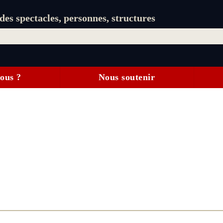
es spectacles, personnes, structures
ous ?
Nous soutenir