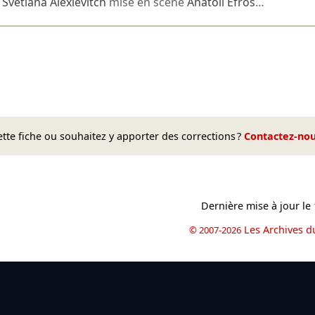
e
Svetlana Alexievitch
mise en scène
Anatoli Efros
…
te fiche ou souhaitez y apporter des corrections ?
Contactez-no
Dernière mise à jour le
Les Archives d
© 2007-2026
book
il