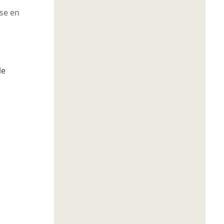
se en
le