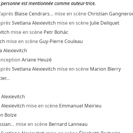
tte personne est mentionnée comme auteur·trice.
'après
Blaise Cendrars
… mise en scène
Christian Gangnero
après
Svetlana Alexievitch
mise en scène
Julie Deliquet
vitch
mise en scène
Petr Bohác
tch
mise en scène
Guy-Pierre Couleau
a Alexievitch
nception
Ariane Heuzé
après
Svetlana Alexievitch
mise en scène
Marion Bierry
ier
…
 Alexievitch
 Alexievitch
mise en scène
Emmanuel Meirieu
n Bolze
ssian
… mise en scène
Bernard Lanneau