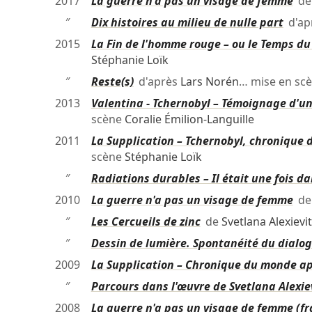
2017
La guerre n'a pas un visage de femme
d
″
Dix histoires au milieu de nulle part
d'ap
2015
La Fin de l'homme rouge – ou le Temps 
Stéphanie Loïk
″
Reste(s)
d'après
Lars Norén
… mise en sc
2013
Valentina - Tchernobyl – Témoignage d'u
scène
Coralie Émilion-Languille
2011
La Supplication – Tchernobyl, chronique
scène
Stéphanie Loïk
″
Radiations durables – Il était une fois da
2010
La guerre n'a pas un visage de femme
d
″
Les Cercueils de zinc
de
Svetlana Alexievi
″
Dessin de lumière. Spontanéité du dialog
2009
La Supplication – Chronique du monde ap
″
Parcours dans l'œuvre de Svetlana Alexie
2008
La guerre n'a pas un visage de femme (f