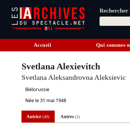
Rechercher d
Accueil
Qui sommes-n
Svetlana Alexievitch
Svetlana Aleksandrovna Aleksievic
Biélorussie
Née le
31 mai 1948
Autrice
Autres
(40)
(1)