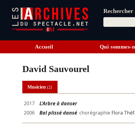
Rechercher d
Accueil
Qui sommes-n
David Sauvourel
Musicien
(2)
2017
L'Arbre à danser
2006
Bal plissé dansé
chorégraphie
Flora Théf