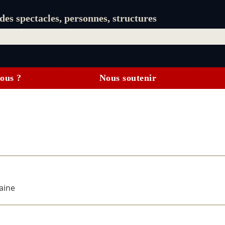
es spectacles, personnes, structures
ous ?
Nous soutenir
aine