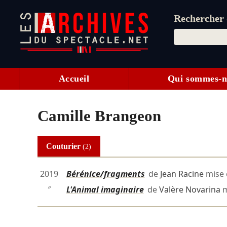
Rechercher d
Accueil
Qui sommes-n
Camille Brangeon
Couturier
(2)
2019
Bérénice/fragments
de
Jean Racine
mise 
″
L'Animal imaginaire
de
Valère Novarina
m