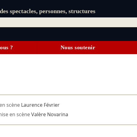
es spectacles, personnes, structures
ous ?
Nous soutenir
en scène
Laurence Février
ise en scène
Valère Novarina