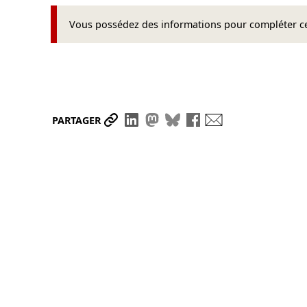
Vous possédez des informations pour compléter cet
Partager le lien
Partager sur LinkedIn
Partager sur Mastodon
Partager sur Bluesky
Partager sur Face
Envoyer par ma
PARTAGER