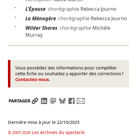
″
L'Épouse
chorégraphie
Rebecca Journo
″
La Ménagère
chorégraphie
Rebecca Journo
″
Wilder Shores
chorégraphie
Michèle
Murray
Vous possédez des informations pour compléter
cette fiche ou souhaitez y apporter des corrections ?
Contactez-nous
.
Partager le lien
Partager sur LinkedIn
Partager sur Mastodon
Partager sur Bluesky
Partager sur Facebook
Envoyer par mail
PARTAGER
Dernière mise à jour le
22/10/2025
Les Archives du spectacle
© 2007-2026