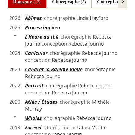
Danseuse
Chorégraphe
Conception
(12)
(8)
(6)
2026
Abîmes
chorégraphie
Linda Hayford
2025
Processing #10
″
L'Heure du thé
chorégraphie
Rebecca
Journo
conception
Rebecca Journo
2024
Canicular
chorégraphie
Rebecca Journo
conception
Rebecca Journo
2023
Cabaret la Baleine Bleue
chorégraphie
Rebecca Journo
2022
Portrait
chorégraphie
Rebecca Journo
conception
Rebecca Journo
2020
Atlas / Études
chorégraphie
Michèle
Murray
″
Whales
chorégraphie
Rebecca Journo
2019
Forever
chorégraphie
Tabea Martin
conception
Tabea Martin