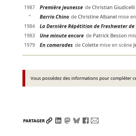
1987
Première jeunesse
de
Christian Giudicelli
″
Barrio Chino
de
Christine Albanel
mise en
1984
La Dernière Répétition de Freshwater de 
1983
Une minute encore
de
Patrick Besson
mis
1979
En camarades
de
Colette
mise en scène
J
Vous possédez des informations pour compléter cet
Partager le lien
Partager sur LinkedIn
Partager sur Mastodon
Partager sur Bluesky
Partager sur Face
Envoyer par ma
PARTAGER