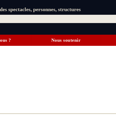
es spectacles, personnes, structures
ous ?
Nous soutenir