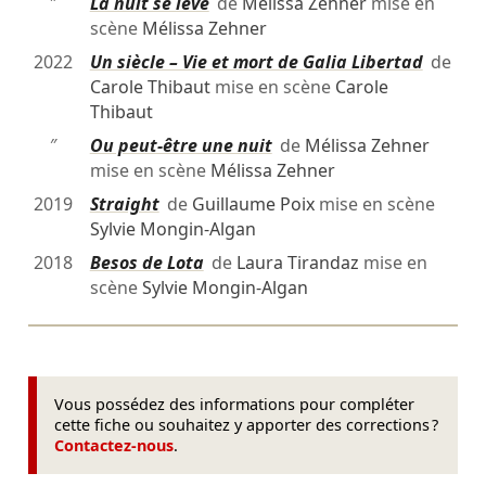
″
La nuit se lève
de
Mélissa Zehner
mise en
scène
Mélissa Zehner
2022
Un siècle – Vie et mort de Galia Libertad
de
Carole Thibaut
mise en scène
Carole
Thibaut
″
Ou peut-être une nuit
de
Mélissa Zehner
mise en scène
Mélissa Zehner
2019
Straight
de
Guillaume Poix
mise en scène
Sylvie Mongin-Algan
2018
Besos de Lota
de
Laura Tirandaz
mise en
scène
Sylvie Mongin-Algan
Vous possédez des informations pour compléter
cette fiche ou souhaitez y apporter des corrections ?
Contactez-nous
.