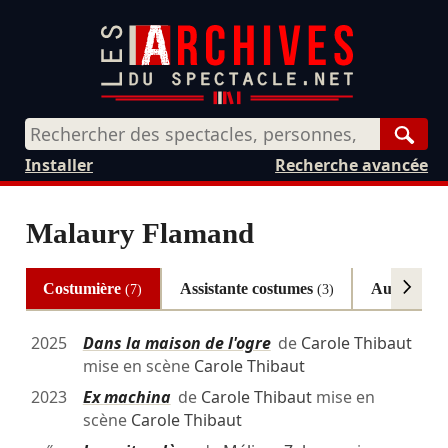
Rech
Installer
Recherche avancée
Malaury Flamand
Costumière
Assistante costumes
Autres
(7)
(3)
(2)
2025
Dans la maison de l'ogre
de
Carole Thibaut
mise en scène
Carole Thibaut
2023
Ex machina
de
Carole Thibaut
mise en
scène
Carole Thibaut