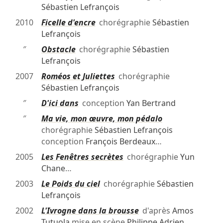
Sébastien Lefrançois
2010
Ficelle d'encre
chorégraphie
Sébastien
Lefrançois
″
Obstacle
chorégraphie
Sébastien
Lefrançois
2007
Roméos et Juliettes
chorégraphie
Sébastien Lefrançois
″
D'ici dans
conception
Yan Bertrand
″
Ma vie, mon œuvre, mon pédalo
chorégraphie
Sébastien Lefrançois
conception
François Berdeaux
…
2005
Les Fenêtres secrètes
chorégraphie
Yun
Chane
…
2003
Le Poids du ciel
chorégraphie
Sébastien
Lefrançois
2002
L'Ivrogne dans la brousse
d'après
Amos
Tutuola
mise en scène
Philippe Adrien