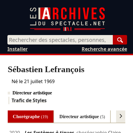
Rech
Installer
Recherche avancée
Sébastien Lefrançois
Né le
21 juillet 1969
Directeur artistique
Trafic de Styles
Chorégraphe
Directeur artistique
Danseu
(19)
(5)
2020
Les Systèmes à tiques
chorégraphie
Claire