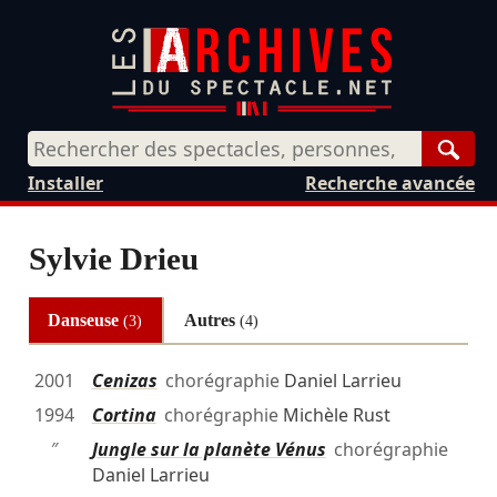
Rech
Installer
Recherche avancée
Sylvie Drieu
Danseuse
Autres
(3)
(4)
2001
Cenizas
chorégraphie
Daniel Larrieu
1994
Cortina
chorégraphie
Michèle Rust
″
Jungle sur la planète Vénus
chorégraphie
Daniel Larrieu