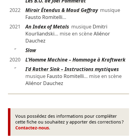
″
Les B.O. de Joël Pommerat
2022
Miroir Étendus & Maud Geffray
musique
Fausto Romitelli
…
2021
An Index of Metals
musique
Dmitri
Kourliandski
… mise en scène
Aliénor
Dauchez
″
Slow
2020
L'Homme Machine – Hommage à Kraftwerk
″
I'd Rather Sink – Instructions mystiques
musique
Fausto Romitelli
… mise en scène
Aliénor Dauchez
Vous possédez des informations pour compléter
cette fiche ou souhaitez y apporter des corrections ?
Contactez-nous
.