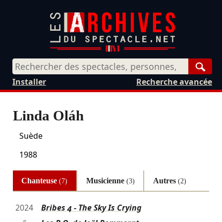
Rech
Installer
Recherche avancée
Linda Oláh
Suède
1988
Chanteuse
Musicienne
Autres
(7)
(3)
(2)
2024
Bribes 4 - The Sky Is Crying