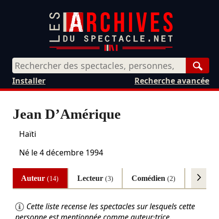
Rech
Installer
Recherche avancée
Jean D’Amérique
Haïti
Né le
4 décembre 1994
Auteur
Lecteur
Comédien
Autres
(14)
(3)
(2)
Cette liste recense les spectacles sur lesquels cette
personne est mentionnée comme auteur·trice.