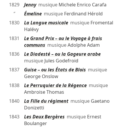
1829
Jenny
musique
Michele Enrico Carafa
″
Émeline
musique
Ferdinand Hérold
1830
La Langue musicale
musique
Fromental
Halévy
1831
Le Grand Prix – ou le Voyage à frais
communs
musique
Adolphe Adam
1836
Le Diadesté – ou la Gageure arabe
musique
Jules Godefroid
1837
Guise – ou les États de Blois
musique
George Onslow
1838
Le Perruquier de la Régence
musique
Ambroise Thomas
1840
La Fille du régiment
musique
Gaetano
Donizetti
1843
Les Deux Bergères
musique
Ernest
Boulanger