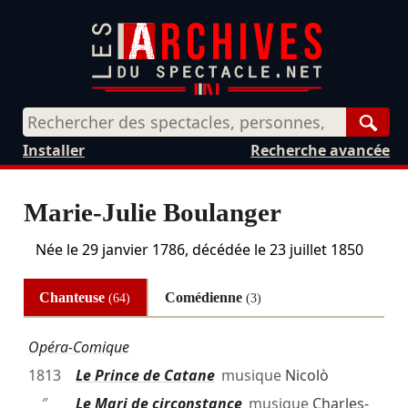
Rech
Installer
Recherche avancée
Marie-Julie Boulanger
Née le
29 janvier 1786
, décédée le
23 juillet 1850
Chanteuse
Comédienne
(64)
(3)
Opéra-Comique
1813
Le Prince de Catane
musique
Nicolò
″
Le Mari de circonstance
musique
Charles-