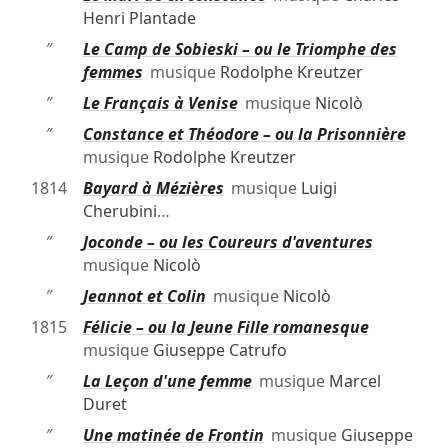
Henri Plantade
″
Le Camp de Sobieski – ou le Triomphe des
femmes
musique
Rodolphe Kreutzer
″
Le Français à Venise
musique
Nicolò
″
Constance et Théodore – ou la Prisonnière
musique
Rodolphe Kreutzer
1814
Bayard à Mézières
musique
Luigi
Cherubini
…
″
Joconde – ou les Coureurs d'aventures
musique
Nicolò
″
Jeannot et Colin
musique
Nicolò
1815
Félicie – ou la Jeune Fille romanesque
musique
Giuseppe Catrufo
″
La Leçon d'une femme
musique
Marcel
Duret
″
Une matinée de Frontin
musique
Giuseppe