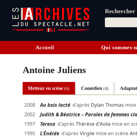
Rechercher d
Accueil
Qui sommes-n
Antoine Juliens
Metteur en scène
Comédien
Adapta
(6)
(4)
2008
Au bois lacté
d'après
Dylan Thomas
mise
2002
Judith & Béatrice – Paroles de femmes cl
1997
Teresa
d'après
Thérèse d'Avila
mise en s
1995
L'Énéide
d'après
Virgile
mise en scène
Ant