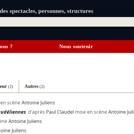
es spectacles, personnes, structures
ous ?
Nous soutenir
teur
Autres
(2)
(2)
 en scène
Antoine Juliens
audéliennes
d'après
Paul Claudel
mise en scène
Antoine Jul
cène
Antoine Juliens
oine Juliens