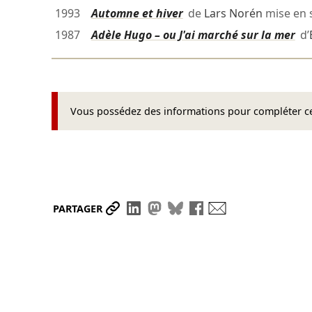
1993
Automne et hiver
de
Lars Norén
mise en 
1987
Adèle Hugo – ou J'ai marché sur la mer
d’
Vous possédez des informations pour compléter cet
Partager le lien
Partager sur LinkedIn
Partager sur Mastodon
Partager sur Bluesky
Partager sur Face
Envoyer par ma
PARTAGER