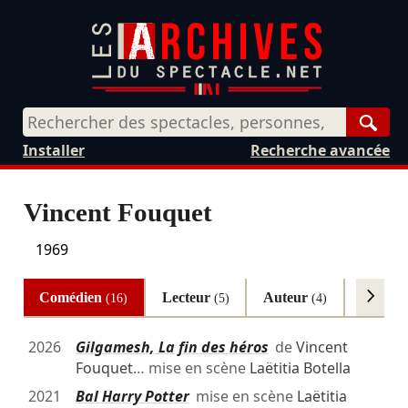
Rech
Installer
Recherche avancée
Vincent Fouquet
1969
Comédien
Lecteur
Auteur
Autres
(16)
(5)
(4)
2026
Gilgamesh, La fin des héros
de
Vincent
Fouquet
… mise en scène
Laëtitia Botella
2021
Bal Harry Potter
mise en scène
Laëtitia