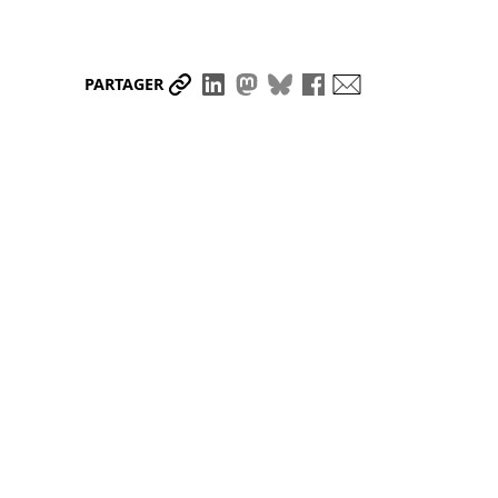
Partager le lien
Partager sur LinkedIn
Partager sur Mastodon
Partager sur Bluesky
Partager sur Face
Envoyer par ma
PARTAGER