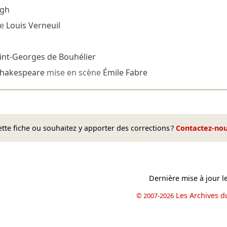
egh
ne
Louis Verneuil
int-Georges de Bouhélier
Shakespeare
mise en scène
Émile Fabre
te fiche ou souhaitez y apporter des corrections ?
Contactez-no
Dernière mise à jour l
Les Archives d
© 2007-2026
book
il