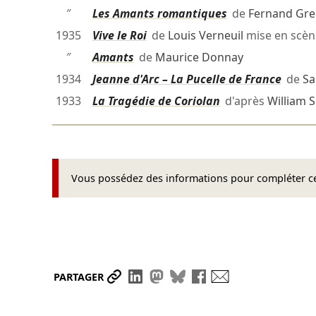
″
Les Amants romantiques
de
Fernand Gr
1935
Vive le Roi
de
Louis Verneuil
mise en scè
″
Amants
de
Maurice Donnay
1934
Jeanne d'Arc – La Pucelle de France
de
Sa
1933
La Tragédie de Coriolan
d'après
William 
Vous possédez des informations pour compléter cet
Partager le lien
Partager sur LinkedIn
Partager sur Mastodon
Partager sur Bluesky
Partager sur Face
Envoyer par ma
PARTAGER