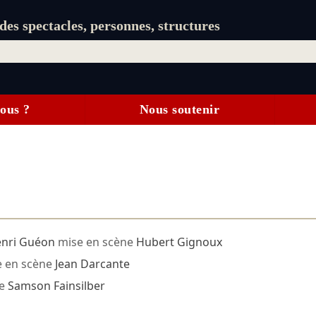
es spectacles, personnes, structures
ous ?
Nous soutenir
nri Guéon
mise en scène
Hubert Gignoux
e en scène
Jean Darcante
ne
Samson Fainsilber