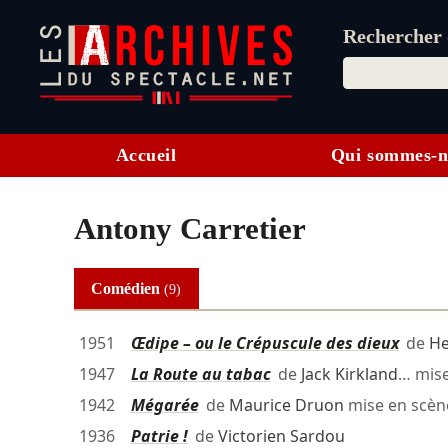
Rechercher d
Accueil
Qui sommes-n
Antony Carretier
Comédien
(9)
1951
Œdipe – ou le Crépuscule des dieux
de
He
1947
La Route au tabac
de
Jack Kirkland
… mis
1942
Mégarée
de
Maurice Druon
mise en scè
1936
Patrie !
de
Victorien Sardou