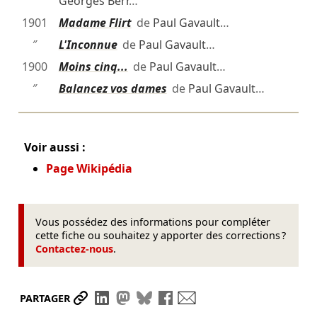
Georges Berr
…
1901
Madame Flirt
de
Paul Gavault
…
″
L'Inconnue
de
Paul Gavault
…
1900
Moins cinq...
de
Paul Gavault
…
″
Balancez vos dames
de
Paul Gavault
…
Voir aussi :
Page Wikipédia
Vous possédez des informations pour compléter
cette fiche ou souhaitez y apporter des corrections ?
Contactez-nous
.
Partager le lien
Partager sur LinkedIn
Partager sur Mastodon
Partager sur Bluesky
Partager sur Facebook
Envoyer par mail
PARTAGER