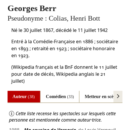
Georges Berr
Pseudonyme :
Colias, Henri Bott
Né le
30 juillet 1867
, décédé le
11 juillet 1942
Entré à la Comédie-Française en 1886 ; sociétaire
en 1893 ; retraité en 1923 ; sociétaire honoraire
en 1923.
(Wikipedia français et la BnF donnent le 11 juillet
pour date de décés, Wikipedia anglais le 21
juillet)
Auteur
Comédien
Metteur en scène
(38)
(33)
(2)
Cette liste recense les spectacles sur lesquels cette
personne est mentionnée comme auteur·trice.
1988
Ma cousine de Varsovie
de
Louis Verneuil
…