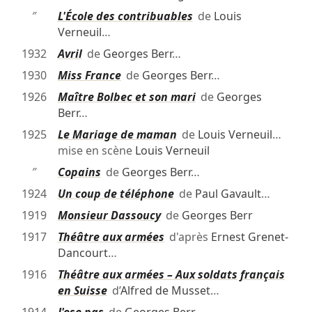
″
L'École des contribuables
de
Louis
Verneuil
…
1932
Avril
de
Georges Berr
…
1930
Miss France
de
Georges Berr
…
1926
Maître Bolbec et son mari
de
Georges
Berr
…
1925
Le Mariage de maman
de
Louis Verneuil
…
mise en scène
Louis Verneuil
″
Copains
de
Georges Berr
…
1924
Un coup de téléphone
de
Paul Gavault
…
1919
Monsieur Dassoucy
de
Georges Berr
1917
Théâtre aux armées
d'après
Ernest Grenet-
Dancourt
…
1916
Théâtre aux armées – Aux soldats français
en Suisse
d’
Alfred de Musset
…
1914
J'ose pas
de
Georges Berr