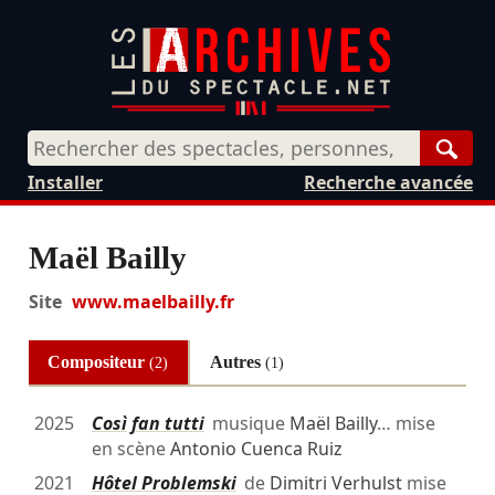
Rech
Installer
Recherche avancée
Maël Bailly
Site
www.maelbailly.fr
Compositeur
Autres
(2)
(1)
2025
Così fan tutti
musique
Maël Bailly
… mise
en scène
Antonio Cuenca Ruiz
2021
Hôtel Problemski
de
Dimitri Verhulst
mise