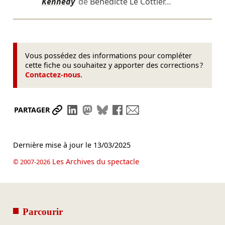
Kennedy
de
Bénédicte Le Cottier
…
Vous possédez des informations pour compléter
cette fiche ou souhaitez y apporter des corrections ?
Contactez-nous
.
Partager le lien
Partager sur LinkedIn
Partager sur Mastodon
Partager sur Bluesky
Partager sur Facebook
Envoyer par mail
PARTAGER
Dernière mise à jour le
13/03/2025
Les Archives du spectacle
© 2007-2026
Parcourir