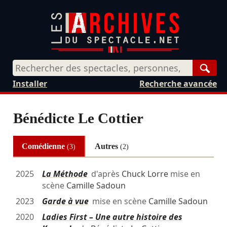
Rech
Installer
Recherche avancée
Bénédicte Le Cottier
Comédienne
Autres
(3)
(2)
2025
La Méthode
d'après
Chuck Lorre
mise en
scène
Camille Sadoun
2023
Garde à vue
mise en scène
Camille Sadoun
2020
Ladies First – Une autre histoire des