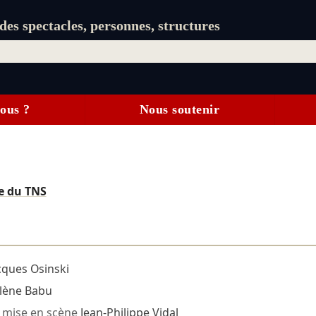
es spectacles, personnes, structures
ous ?
Nous soutenir
e du TNS
cques Osinski
lène Babu
mise en scène
Jean-Philippe Vidal