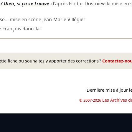
/ Dieu, si ça se trouve
d'après
Fiodor Dostoïevski
mise en 
se
… mise en scène
Jean-Marie Villégier
e
François Rancillac
te fiche ou souhaitez y apporter des corrections ?
Contactez-no
Dernière mise à jour l
Les Archives d
© 2007-2026
book
il