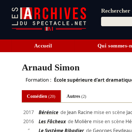
Rechercher d
Accueil
Qui sommes-n
Arnaud Simon
Formation :
École supérieure d'art dramatiqu
Comédien
Autres
(20)
(2)
2017
Bérénice
de
Jean Racine
mise en scène
Ja
2016
Les Fâcheux
de
Molière
mise en scène
Hé
″
Le Système Ribadier
de
Georges Feydeau