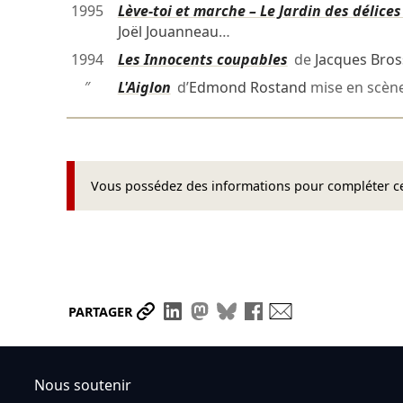
1995
Lève-toi et marche – Le Jardin des délices 
Joël Jouanneau
…
1994
Les Innocents coupables
de
Jacques Bros
″
L'Aiglon
d’
Edmond Rostand
mise en scèn
Vous possédez des informations pour compléter cet
Partager le lien
Partager sur LinkedIn
Partager sur Mastodon
Partager sur Bluesky
Partager sur Face
Envoyer par ma
PARTAGER
Nous soutenir