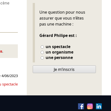
scène
Ne pas remplir
Une question pour nous
assurer que vous n’êtes
pas une machine :
Gérard Philipe est :
un spectacle
us
.
un organisme
une personne
Je m’inscris
e
4/06/2023
u spectacle