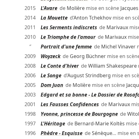
2015
L'Avare
de
Molière
mise en scène
Jacques
2014
La Mouette
d’
Anton Tchekhov
mise en sc
2011
Les Serments indiscrets
de
Marivaux
mis
2010
Le Triomphe de l'amour
de
Marivaux
mise
″
Portrait d'une femme
de
Michel Vinaver
m
2009
Woyzeck
de
Georg Büchner
mise en scèn
2008
Le Conte d'hiver
de
William Shakespeare
2006
Le Songe
d’
August Strindberg
mise en sc
2005
Dom Juan
de
Molière
mise en scène
Jacqu
2003
Edgard et sa bonne - Le Dossier de Rosafo
2001
Les Fausses Confidences
de
Marivaux
mis
1998
Yvonne, princesse de Bourgogne
de
Wito
1997
L'Héritage
de
Bernard-Marie Koltès
mise 
1996
Phèdre - Esquisse
de
Sénèque
… mise en 