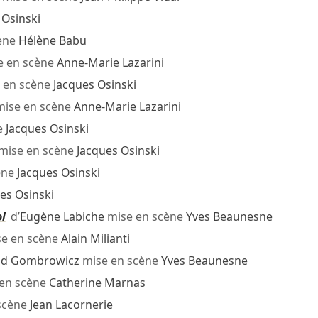
 Osinski
ène
Hélène Babu
e en scène
Anne-Marie Lazarini
 en scène
Jacques Osinski
ise en scène
Anne-Marie Lazarini
e
Jacques Osinski
mise en scène
Jacques Osinski
ène
Jacques Osinski
es Osinski
l
d’
Eugène Labiche
mise en scène
Yves Beaunesne
e en scène
Alain Milianti
ld Gombrowicz
mise en scène
Yves Beaunesne
en scène
Catherine Marnas
scène
Jean Lacornerie