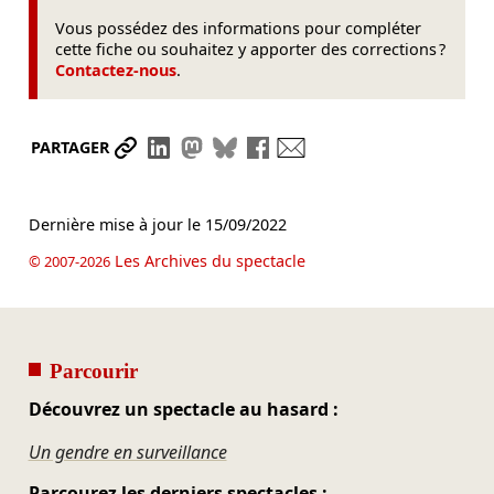
Vous possédez des informations pour compléter
cette fiche ou souhaitez y apporter des corrections ?
Contactez-nous
.
Partager le lien
Partager sur LinkedIn
Partager sur Mastodon
Partager sur Bluesky
Partager sur Facebook
Envoyer par mail
PARTAGER
Dernière mise à jour le
15/09/2022
Les Archives du spectacle
© 2007-2026
Parcourir
Découvrez un spectacle au hasard :
Un gendre en surveillance
Parcourez les derniers spectacles :