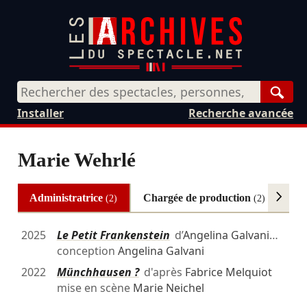
Rech
Installer
Recherche avancée
Marie Wehrlé
Administratrice
Chargée de production
Au
(2)
(2)
2025
Le Petit Frankenstein
d’
Angelina Galvani
…
conception
Angelina Galvani
2022
Münchhausen ?
d'après
Fabrice Melquiot
mise en scène
Marie Neichel