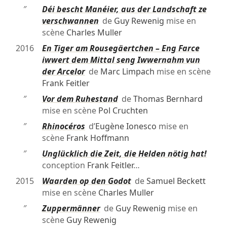
″
Déi bescht Manéier, aus der Landschaft ze
verschwannen
de
Guy Rewenig
mise en
scène
Charles Muller
2016
En Tiger am Rousegäertchen – Eng Farce
iwwert dem Mittal seng Iwwernahm vun
der Arcelor
de
Marc Limpach
mise en scène
Frank Feitler
″
Vor dem Ruhestand
de
Thomas Bernhard
mise en scène
Pol Cruchten
″
Rhinocéros
d’
Eugène Ionesco
mise en
scène
Frank Hoffmann
″
Unglücklich die Zeit, die Helden nötig hat!
conception
Frank Feitler
…
2015
Waarden op den Godot
de
Samuel Beckett
mise en scène
Charles Muller
″
Zuppermänner
de
Guy Rewenig
mise en
scène
Guy Rewenig