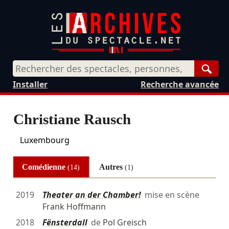
Rech
Installer
Recherche avancée
Christiane Rausch
Luxembourg
Comédienne
Autres
(14)
(1)
2019
Theater an der Chamber!
mise en scène
Frank Hoffmann
2018
Fënsterdall
de
Pol Greisch