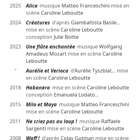
2025
Alice
musique
Matteo Franceschini
mise en
scène
Caroline Leboutte
2024
Créatures
d'après
Giambattista Basile
…
mise en scène
Caroline Leboutte
conception
Julie Boitte
2023
Une flûte enchantée
musique
Wolfgang
Amadeus Mozart
mise en scène
Caroline
Leboutte
″
Aurélie et Verioca
d’
Aurélie Tyszblat
… mise
en scène
Caroline Leboutte
2018
Habanera
mise en scène
Caroline Leboutte
conception
Emanuela Lodato
…
2015
Milo et Maya
musique
Matteo Franceschini
mise en scène
Caroline Leboutte
2011
Ne criez pas au loup !
musique
Raffaele
Sargenti
mise en scène
Caroline Leboutte
2008
Waff !
d'après
Colas Gutman
mise en scène