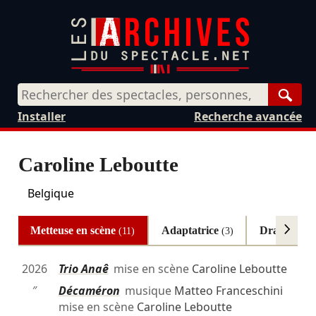
Rech
Installer
Recherche avancée
Caroline Leboutte
Belgique
Metteuse en scène
Adaptatrice
Dramaturg
(11)
(3)
2026
Trio Anaê
mise en scène
Caroline Leboutte
″
Décaméron
musique
Matteo Franceschini
mise en scène
Caroline Leboutte