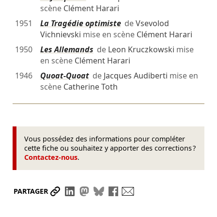
scène
Clément Harari
1951
La Tragédie optimiste
de
Vsevolod
Vichnievski
mise en scène
Clément Harari
1950
Les Allemands
de
Leon Kruczkowski
mise
en scène
Clément Harari
1946
Quoat-Quoat
de
Jacques Audiberti
mise en
scène
Catherine Toth
Vous possédez des informations pour compléter
cette fiche ou souhaitez y apporter des corrections ?
Contactez-nous
.
Partager le lien
Partager sur LinkedIn
Partager sur Mastodon
Partager sur Bluesky
Partager sur Facebook
Envoyer par mail
PARTAGER