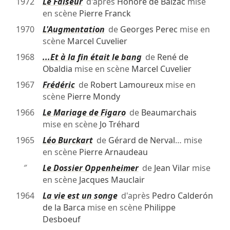
1972
Le Faiseur
d'après
Honoré de Balzac
mise
en scène
Pierre Franck
1970
L'Augmentation
de
Georges Perec
mise en
scène
Marcel Cuvelier
1968
...Et à la fin était le bang
de
René de
Obaldia
mise en scène
Marcel Cuvelier
1967
Frédéric
de
Robert Lamoureux
mise en
scène
Pierre Mondy
1966
Le Mariage de Figaro
de
Beaumarchais
mise en scène
Jo Tréhard
1965
Léo Burckart
de
Gérard de Nerval
… mise
en scène
Pierre Arnaudeau
″
Le Dossier Oppenheimer
de
Jean Vilar
mise
en scène
Jacques Mauclair
1964
La vie est un songe
d'après
Pedro Calderón
de la Barca
mise en scène
Philippe
Desboeuf