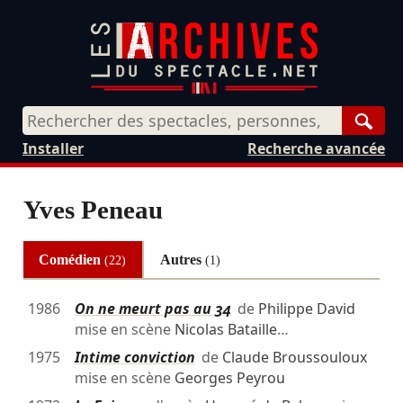
Rech
Installer
Recherche avancée
Yves Peneau
Comédien
Autres
(22)
(1)
1986
On ne meurt pas au 34
de
Philippe David
mise en scène
Nicolas Bataille
…
1975
Intime conviction
de
Claude Broussouloux
mise en scène
Georges Peyrou