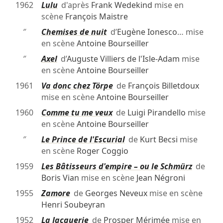
1962
Lulu
d'après
Frank Wedekind
mise en
scène
François Maistre
″
Chemises de nuit
d’
Eugène Ionesco
… mise
en scène
Antoine Bourseiller
″
Axel
d’
Auguste Villiers de l'Isle-Adam
mise
en scène
Antoine Bourseiller
1961
Va donc chez Törpe
de
François Billetdoux
mise en scène
Antoine Bourseiller
1960
Comme tu me veux
de
Luigi Pirandello
mise
en scène
Antoine Bourseiller
″
Le Prince de l'Escurial
de
Kurt Becsi
mise
en scène
Roger Coggio
1959
Les Bâtisseurs d'empire – ou le Schmürz
de
Boris Vian
mise en scène
Jean Négroni
1955
Zamore
de
Georges Neveux
mise en scène
Henri Soubeyran
1952
La Jacquerie
de
Prosper Mérimée
mise en