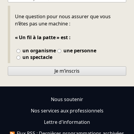
Ne pas remplir
Une question pour nous assurer que vous
n’êtes pas une machine :
« Un fil à la patte » est :
un organisme
une personne
un spectacle
Je m’inscris
Nous soutenir
Nos services aux professionnels
Lettre d'information
Flux RSS : Dernières programmations archivées