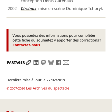
conception
Denis Garénaux
…
2002
Circinus
mise en scène
Dominique Tchoryk
Vous possédez des informations pour compléter
cette fiche ou souhaitez y apporter des corrections ?
Contactez-nous
.
Partager le lien
Partager sur LinkedIn
Partager sur Mastodon
Partager sur Bluesky
Partager sur Facebook
Envoyer par mail
PARTAGER
Dernière mise à jour le
27/02/2019
Les Archives du spectacle
© 2007-2026