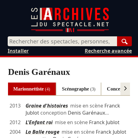
Rech
Installer
Recherche avancée
Denis Garénaux
Marionnettiste
Scénographe
Conception
(4)
(3)
(2)
2013
Graine d'histoires
mise en scène
Franck
Jublot
conception
Denis Garénaux
…
2012
L'Enfant roi
mise en scène
Franck Jublot
2004
La Balle rouge
mise en scène
Franck Jublot