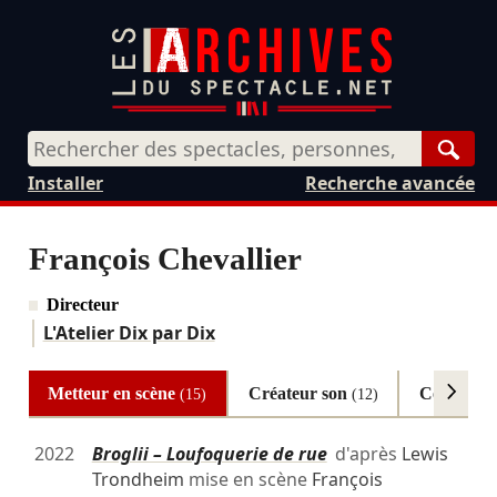
Rech
Installer
Recherche avancée
François Chevallier
Directeur
L'Atelier Dix par Dix
Metteur en scène
Créateur son
Composit
(15)
(12)
2022
Broglii – Loufoquerie de rue
d'après
Lewis
Trondheim
mise en scène
François