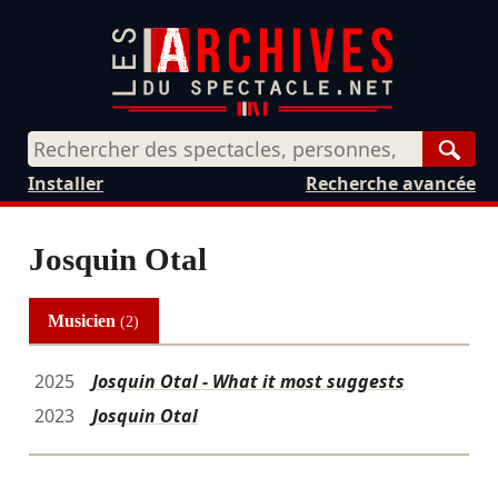
Rech
Installer
Recherche avancée
Josquin Otal
Musicien
(2)
2025
Josquin Otal - What it most suggests
2023
Josquin Otal