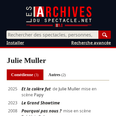
Rech
Installer
Recherche avancée
Julie Muller
Comédienne
Autres
(3)
(2)
2025
Et la colère fut
de
Julie Muller
mise en
scène
Papy
2023
Le Grand Showtime
2008
Pourquoi pas nous ?
mise en scène