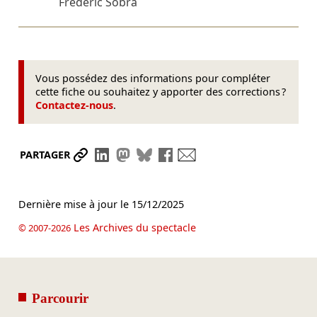
Frédéric Sobra
Vous possédez des informations pour compléter
cette fiche ou souhaitez y apporter des corrections ?
Contactez-nous
.
Partager le lien
Partager sur LinkedIn
Partager sur Mastodon
Partager sur Bluesky
Partager sur Facebook
Envoyer par mail
PARTAGER
Dernière mise à jour le
15/12/2025
Les Archives du spectacle
© 2007-2026
Parcourir