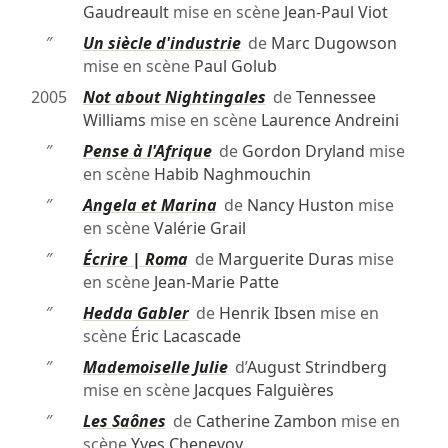
Gaudreault
mise en scène
Jean-Paul Viot
″
Un siècle d'industrie
de
Marc Dugowson
mise en scène
Paul Golub
2005
Not about Nightingales
de
Tennessee
Williams
mise en scène
Laurence Andreini
″
Pense à l'Afrique
de
Gordon Dryland
mise
en scène
Habib Naghmouchin
″
Angela et Marina
de
Nancy Huston
mise
en scène
Valérie Grail
″
Écrire | Roma
de
Marguerite Duras
mise
en scène
Jean-Marie Patte
″
Hedda Gabler
de
Henrik Ibsen
mise en
scène
Éric Lacascade
″
Mademoiselle Julie
d’
August Strindberg
mise en scène
Jacques Falguières
″
Les Saônes
de
Catherine Zambon
mise en
scène
Yves Chenevoy