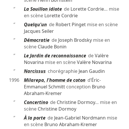
scène
Henri Bornstein
″
La Souillon idiote
de
Lorette Cordrie
… mise
en scène
Lorette Cordrie
″
Quelqu'un
de
Robert Pinget
mise en scène
Jacques Seiler
″
Démocratie
de
Joseph Brodsky
mise en
scène
Claude Bonin
″
Le Jardin de reconnaissance
de
Valère
Novarina
mise en scène
Valère Novarina
″
Narcissus
chorégraphie
Jean Gaudin
1996
Milarepa, l'homme de coton
d’
Éric-
Emmanuel Schmitt
conception
Bruno
Abraham-Kremer
″
Concertino
de
Christine Dormoy
… mise en
scène
Christine Dormoy
″
À la porte
de
Jean-Gabriel Nordmann
mise
en scène
Bruno Abraham-Kremer