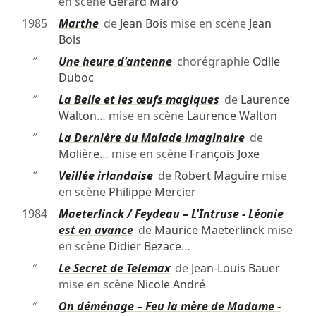
en scène
Gérard Maro
1985
Marthe
de
Jean Bois
mise en scène
Jean
Bois
″
Une heure d'antenne
chorégraphie
Odile
Duboc
″
La Belle et les œufs magiques
de
Laurence
Walton
… mise en scène
Laurence Walton
″
La Dernière du Malade imaginaire
de
Molière
… mise en scène
François Joxe
″
Veillée irlandaise
de
Robert Maguire
mise
en scène
Philippe Mercier
1984
Maeterlinck / Feydeau – L'Intruse - Léonie
est en avance
de
Maurice Maeterlinck
mise
en scène
Didier Bezace
…
″
Le Secret de Telemax
de
Jean-Louis Bauer
mise en scène
Nicole André
″
On déménage – Feu la mère de Madame -