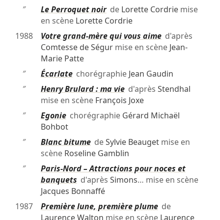
″
Le Perroquet noir
de
Lorette Cordrie
mise
en scène
Lorette Cordrie
1988
Votre grand-mère qui vous aime
d'après
Comtesse de Ségur
mise en scène
Jean-
Marie Patte
″
Écarlate
chorégraphie
Jean Gaudin
″
Henry Brulard : ma vie
d'après
Stendhal
mise en scène
François Joxe
″
Egonie
chorégraphie
Gérard Michaël
Bohbot
″
Blanc bitume
de
Sylvie Beauget
mise en
scène
Roseline Gamblin
″
Paris-Nord – Attractions pour noces et
banquets
d'après
Simons
… mise en scène
Jacques Bonnaffé
1987
Première lune, première plume
de
Laurence Walton
mise en scène
Laurence