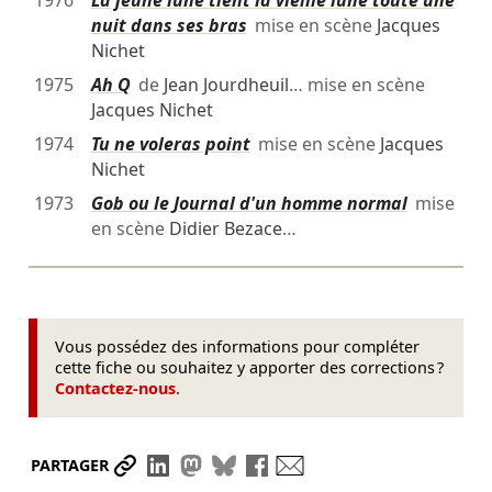
1976
La jeune lune tient la vieille lune toute une
nuit dans ses bras
mise en scène
Jacques
Nichet
1975
Ah Q
de
Jean Jourdheuil
… mise en scène
Jacques Nichet
1974
Tu ne voleras point
mise en scène
Jacques
Nichet
1973
Gob ou le Journal d'un homme normal
mise
en scène
Didier Bezace
…
Vous possédez des informations pour compléter
cette fiche ou souhaitez y apporter des corrections ?
Contactez-nous
.
Partager le lien
Partager sur LinkedIn
Partager sur Mastodon
Partager sur Bluesky
Partager sur Facebook
Envoyer par mail
PARTAGER