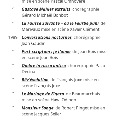
mise en scène
Pascal Omhovère
″
Gustave Mahler extraits
chorégraphie
Gérard Michaël Bohbot
″
La Fausse Suivante – ou le Fourbe puni
de
Marivaux
mise en scène
Xavier Clément
1989
Conversations nocturnes
chorégraphie
Jean Gaudin
″
Post-scriptum : je t'aime
de
Jean Bois
mise
en scène
Jean Bois
″
Ombre in rosso antico
chorégraphie
Paco
Dècina
″
Rêv'évolution
de
François Joxe
mise en
scène
François Joxe
″
Le Mariage de Figaro
de
Beaumarchais
mise en scène
Hawi Odingo
″
Monsieur Songe
de
Robert Pinget
mise en
scène
Jacques Seiler