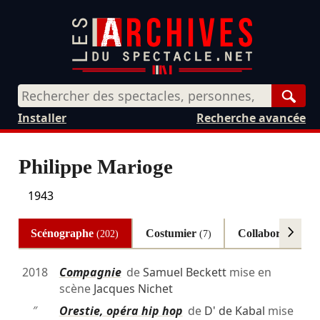
Rech
Installer
Recherche avancée
Philippe Marioge
1943
Scénographe
Costumier
Collaborateur à 
(202)
(7)
2018
Compagnie
de
Samuel Beckett
mise en
scène
Jacques Nichet
″
Orestie, opéra hip hop
de
D' de Kabal
mise