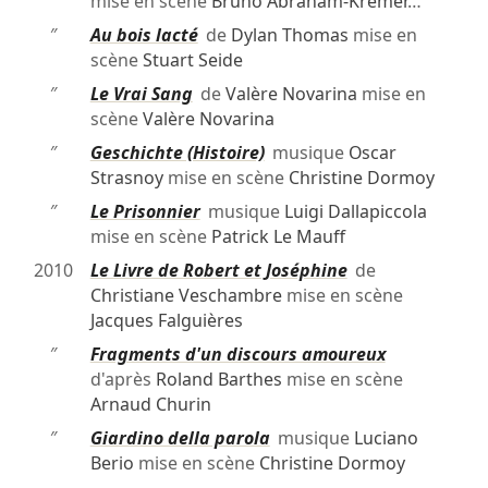
mise en scène
Bruno Abraham-Kremer
…
″
Au bois lacté
de
Dylan Thomas
mise en
scène
Stuart Seide
″
Le Vrai Sang
de
Valère Novarina
mise en
scène
Valère Novarina
″
Geschichte (Histoire)
musique
Oscar
Strasnoy
mise en scène
Christine Dormoy
″
Le Prisonnier
musique
Luigi Dallapiccola
mise en scène
Patrick Le Mauff
2010
Le Livre de Robert et Joséphine
de
Christiane Veschambre
mise en scène
Jacques Falguières
″
Fragments d'un discours amoureux
d'après
Roland Barthes
mise en scène
Arnaud Churin
″
Giardino della parola
musique
Luciano
Berio
mise en scène
Christine Dormoy