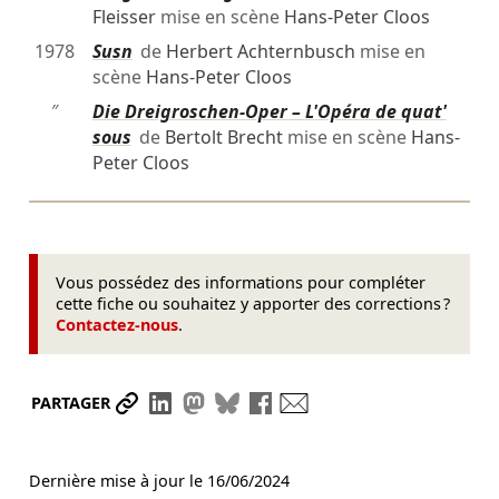
Fleisser
mise en scène
Hans-Peter Cloos
1978
Susn
de
Herbert Achternbusch
mise en
scène
Hans-Peter Cloos
″
Die Dreigroschen-Oper – L'Opéra de quat'
sous
de
Bertolt Brecht
mise en scène
Hans-
Peter Cloos
Vous possédez des informations pour compléter
cette fiche ou souhaitez y apporter des corrections ?
Contactez-nous
.
Partager le lien
Partager sur LinkedIn
Partager sur Mastodon
Partager sur Bluesky
Partager sur Facebook
Envoyer par mail
PARTAGER
Dernière mise à jour le
16/06/2024