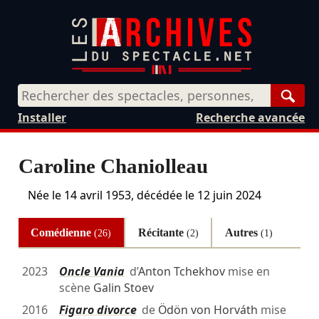
Rech
Installer
Recherche avancée
Caroline Chaniolleau
Née le
14 avril 1953
, décédée le
12 juin 2024
Comédienne
Récitante
Autres
(26)
(2)
(1)
2023
Oncle Vania
d’
Anton Tchekhov
mise en
scène
Galin Stoev
2016
Figaro divorce
de
Ödön von Horváth
mise