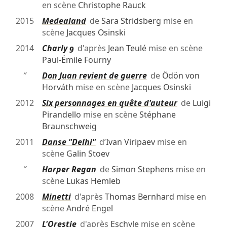
en scène
Christophe Rauck
2015
Medealand
de
Sara Stridsberg
mise en
scène
Jacques Osinski
2014
Charly 9
d'après
Jean Teulé
mise en scène
Paul-Émile Fourny
″
Don Juan revient de guerre
de
Ödön von
Horváth
mise en scène
Jacques Osinski
2012
Six personnages en quête d'auteur
de
Luigi
Pirandello
mise en scène
Stéphane
Braunschweig
2011
Danse "Delhi"
d’
Ivan Viripaev
mise en
scène
Galin Stoev
″
Harper Regan
de
Simon Stephens
mise en
scène
Lukas Hemleb
2008
Minetti
d'après
Thomas Bernhard
mise en
scène
André Engel
2007
L'Orestie
d'après
Eschyle
mise en scène