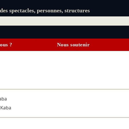
es spectacles, personnes, structures
ous ?
Nous soutenir
aba
 Kaba