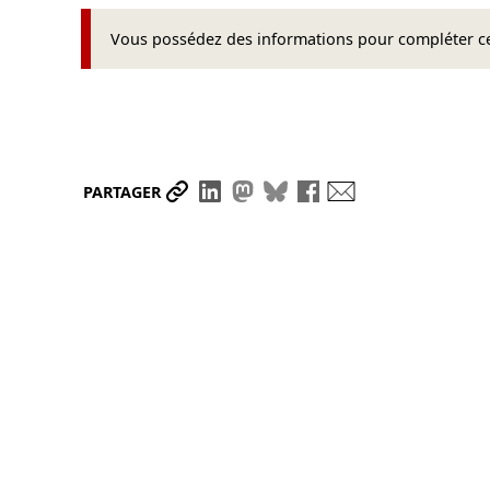
Vous possédez des informations pour compléter cet
Partager le lien
Partager sur LinkedIn
Partager sur Mastodon
Partager sur Bluesky
Partager sur Face
Envoyer par ma
PARTAGER