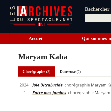
Rechercher d
Accueil
Qui sommes-n
Maryam Kaba
Chorégraphe
Danseuse
(2)
(2)
2024
Joie UltraLucide
chorégraphie
Maryam K
″
Entre mes jambes
chorégraphie
Maryam