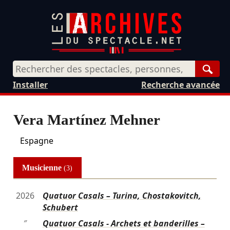
Rech
Installer
Recherche avancée
Vera Martínez Mehner
Espagne
Musicienne
(3)
2026
Quatuor Casals – Turina, Chostakovitch,
Schubert
″
Quatuor Casals - Archets et banderilles –