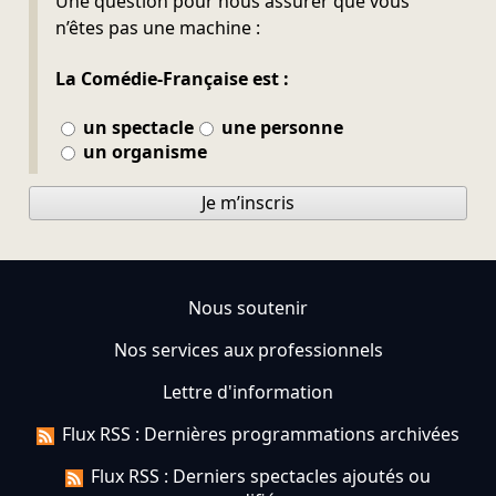
Une question pour nous assurer que vous
n’êtes pas une machine :
La Comédie-Française est :
un spectacle
une personne
un organisme
Je m’inscris
Nous soutenir
Nos services aux professionnels
Lettre d'information
Flux RSS : Dernières programmations archivées
Flux RSS : Derniers spectacles ajoutés ou