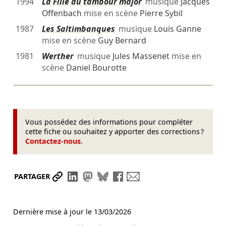
1994
La Fille du tambour major
musique
Jacques
Offenbach
mise en scène
Pierre Sybil
1987
Les Saltimbanques
musique
Louis Ganne
mise en scène
Guy Bernard
1981
Werther
musique
Jules Massenet
mise en
scène
Daniel Bourotte
Vous possédez des informations pour compléter
cette fiche ou souhaitez y apporter des corrections ?
Contactez-nous
.
Partager le lien
Partager sur LinkedIn
Partager sur Mastodon
Partager sur Bluesky
Partager sur Facebook
Envoyer par mail
PARTAGER
Dernière mise à jour le
13/03/2026