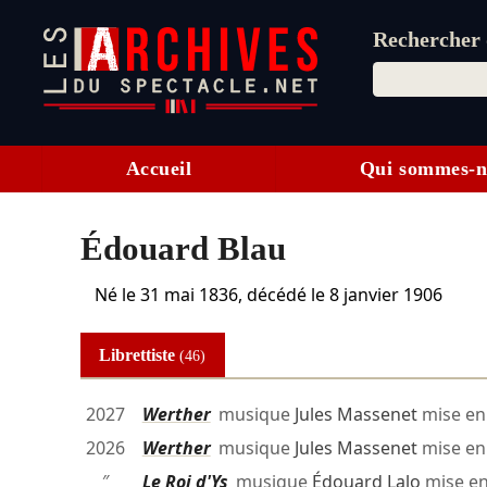
Rechercher d
Accueil
Qui sommes-n
Édouard Blau
Né le
31 mai 1836
, décédé le
8 janvier 1906
Librettiste
(46)
2027
Werther
musique
Jules Massenet
mise en
2026
Werther
musique
Jules Massenet
mise en
″
Le Roi d'Ys
musique
Édouard Lalo
mise e