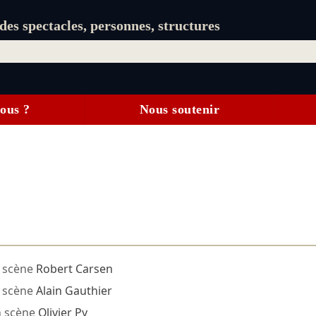
es spectacles, personnes, structures
ous ?
Nous soutenir
 scène
Robert Carsen
 scène
Alain Gauthier
n scène
Olivier Py