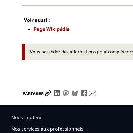
Voir aussi :
Page Wikipédia
Vous possédez des informations pour compléter cet
Partager le lien
Partager sur LinkedIn
Partager sur Mastodon
Partager sur Bluesky
Partager sur Face
Envoyer par ma
PARTAGER
Nous soutenir
Nos services aux professionnels