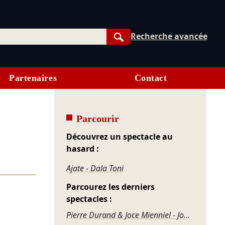
Recherche avancée
Rechercher
Partenaires
Contact
Parcourir
Découvrez un spectacle au
hasard :
Ajate - Dala Toni
Parcourez les derniers
spectacles :
Pierre Durand & Joce Mienniel - Jour de blues à Bamako