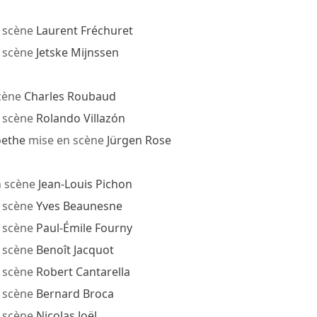
 scène
Laurent Fréchuret
 scène
Jetske Mijnssen
cène
Charles Roubaud
 scène
Rolando Villazón
oethe
mise en scène
Jürgen Rose
n scène
Jean-Louis Pichon
 scène
Yves Beaunesne
 scène
Paul-Émile Fourny
 scène
Benoît Jacquot
 scène
Robert Cantarella
 scène
Bernard Broca
 scène
Nicolas Joël