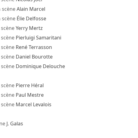
n scène
Alain Marcel
n scène
Élie Delfosse
 scène
Yerry Mertz
 scène
Pierluigi Samaritani
 scène
René Terrasson
 scène
Daniel Bourotte
 scène
Dominique Delouche
 scène
Pierre Héral
 scène
Paul Mestre
 scène
Marcel Levalois
ène
J. Galas