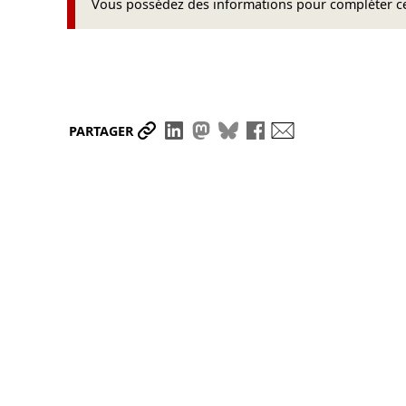
Vous possédez des informations pour compléter cet
Partager le lien
Partager sur LinkedIn
Partager sur Mastodon
Partager sur Bluesky
Partager sur Face
Envoyer par ma
PARTAGER