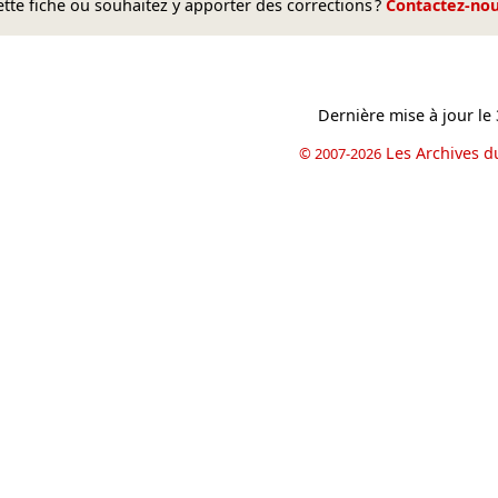
te fiche ou souhaitez y apporter des corrections ?
Contactez-no
Dernière mise à jour le
Les Archives d
© 2007-2026
book
il